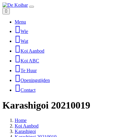
Menu
Wie
Wat
Koi Aanbod
Koi ABC
Te Huur
Openingstijden
Contact
Karashigoi 20210019
Home
Koi Aanbod
Karashigoi
Karashigoi 20210019